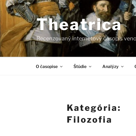
Prejsť
na
obsah
Theatrica
Recenzovaný internetový časopis veno
O časopise
Štúdie
Analýzy
Kategória:
Filozofia