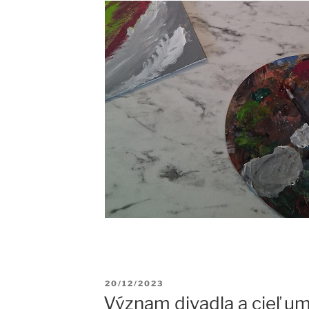
Publikované
20/12/2023
Význam divadla a cieľ u