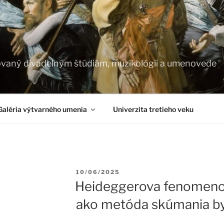
vaný divadelným štúdiám, muzikológii a umenovede
Galéria výtvarného umenia
Univerzita tretieho veku
Publikované
10/06/2025
Heideggerova fenomeno
ako metóda skúmania by