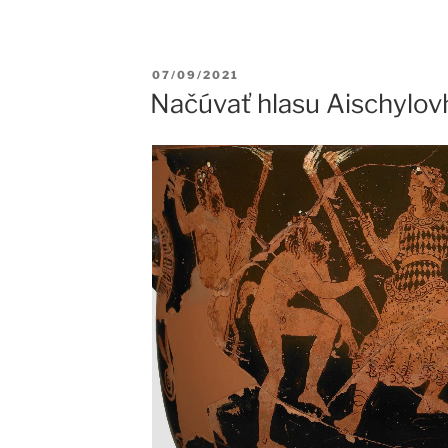
Publikované
07/09/2021
Načúvať hlasu Aischylo