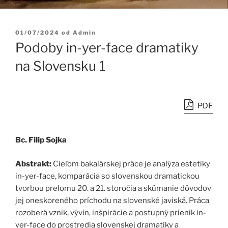
Publikované
01/07/2024
od
Admin
Podoby in-yer-face dramatiky
na Slovensku 1
PDF
Bc. Filip Sojka
Abstrakt:
Cieľom bakalárskej práce je analýza estetiky
in-yer-face, komparácia so slovenskou dramatickou
tvorbou prelomu 20. a 21. storočia a skúmanie dôvodov
jej oneskoreného príchodu na slovenské javiská. Práca
rozoberá vznik, vývin, inšpirácie a postupný prienik in-
yer-face do prostredia slovenskej dramatiky a