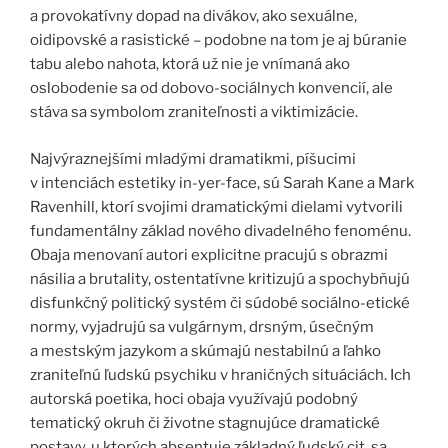
a provokatívny dopad na divákov, ako sexuálne,
oidipovské a rasistické – podobne na tom je aj búranie
tabu alebo nahota, ktorá už nie je vnímaná ako
oslobodenie sa od dobovo-sociálnych konvencií, ale
stáva sa symbolom zraniteľnosti a viktimizácie.
Najvýraznejšími mladými dramatikmi, píšucimi
v intenciách estetiky in-yer-face, sú Sarah Kane a Mark
Ravenhill, ktorí svojimi dramatickými dielami vytvorili
fundamentálny základ nového divadelného fenoménu.
Obaja menovaní autori explicitne pracujú s obrazmi
násilia a brutality, ostentatívne kritizujú a spochybňujú
disfunkčný politický systém či súdobé sociálno-etické
normy, vyjadrujú sa vulgárnym, drsným, úsečným
a mestským jazykom a skúmajú nestabilnú a ľahko
zraniteľnú ľudskú psychiku v hraničných situáciách. Ich
autorská poetika, hoci obaja využívajú podobný
tematický okruh či životne stagnujúce dramatické
postavy, u ktorých absentuje základný ľudský cit, sa