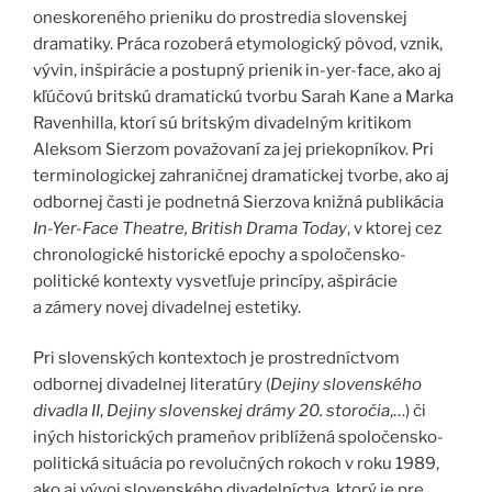
oneskoreného prieniku do prostredia slovenskej
dramatiky. Práca rozoberá etymologický pôvod, vznik,
vývin, inšpirácie a postupný prienik in-yer-face, ako aj
kľúčovú britskú dramatickú tvorbu Sarah Kane a Marka
Ravenhilla, ktorí sú britským divadelným kritikom
Aleksom Sierzom považovaní za jej priekopníkov. Pri
terminologickej zahraničnej dramatickej tvorbe, ako aj
odbornej časti je podnetná Sierzova knižná publikácia
In-Yer-Face Theatre, British Drama Today
, v ktorej cez
chronologické historické epochy a spoločensko-
politické kontexty vysvetľuje princípy, ašpirácie
a zámery novej divadelnej estetiky.
Pri slovenských kontextoch je prostredníctvom
odbornej divadelnej literatúry (
Dejiny slovenského
divadla II
,
Dejiny slovenskej drámy 20. storočia
,…) či
iných historických prameňov priblížená spoločensko-
politická situácia po revolučných rokoch v roku 1989,
ako aj vývoj slovenského divadelníctva, ktorý je pre