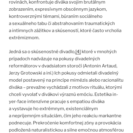
rovinách, konfrontuje diváka svojim brutálnym
zobrazením, expresívnym obscénnym jazykom,
kontroverznými témami, búraním sociálneho
a sexuálneho tabu či abstrahovaním traumatických
a intímnych zážitkov a skúseností, ktoré často vrcholia
extrémizmom.
Jedná sa o skúsenostné divadlo,
[4]
ktoré v mnohých
prípadoch nadväzuje na pokusy divadelných
reformátorov v dvadsiatom storočí (Antonin Artaud,
Jerzy Grotowski a iní.) Ich pokusy odmietali divadelný
model postavený na princípe mimézis alebo racionalitu
diváka – prevažne vychádzali z motívov rituálu, ktorými
chceli vyvolať v divákovi výraznú emóciu. Estetika in-
yer-face intenzívne pracuje s empatiou diváka
a vystavuje ho extrémnym, existenciálnym
a nepríjemným situáciám, čím jeho reakciu markantne
podnecuje. Prekročenie komfortnej zóny a provokácia
podložená naturalistickou a silne emočnou atmosférou