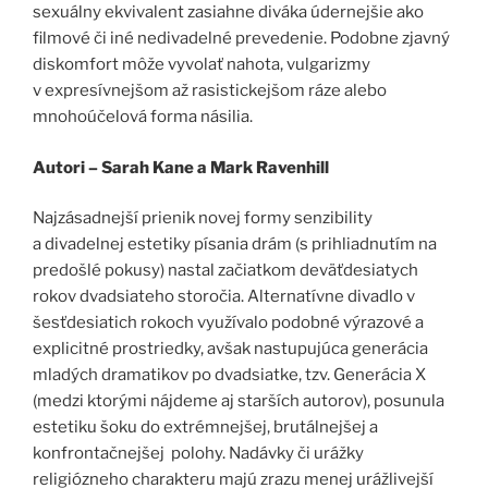
sexuálny ekvivalent zasiahne diváka údernejšie ako
filmové či iné nedivadelné prevedenie. Podobne zjavný
diskomfort môže vyvolať nahota, vulgarizmy
v expresívnejšom až rasistickejšom ráze alebo
mnohoúčelová forma násilia.
Autori – Sarah Kane a Mark Ravenhill
Najzásadnejší prienik novej formy senzibility
a divadelnej estetiky písania drám (s prihliadnutím na
predošlé pokusy) nastal začiatkom deväťdesiatych
rokov dvadsiateho storočia. Alternatívne divadlo v
šesťdesiatich rokoch využívalo podobné výrazové a
explicitné prostriedky, avšak nastupujúca generácia
mladých dramatikov po dvadsiatke, tzv. Generácia X
(medzi ktorými nájdeme aj starších autorov), posunula
estetiku šoku do extrémnejšej, brutálnejšej a
konfrontačnejšej polohy. Nadávky či urážky
religiózneho charakteru majú zrazu menej urážlivejší