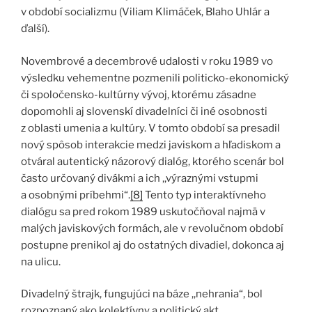
v období socializmu (Viliam Klimáček, Blaho Uhlár a
ďalší).
Novembrové a decembrové udalosti v roku 1989 vo
výsledku vehementne pozmenili politicko-ekonomický
či spoločensko-kultúrny vývoj, ktorému zásadne
dopomohli aj slovenskí divadelníci či iné osobnosti
z oblasti umenia a kultúry. V tomto období sa presadil
nový spôsob interakcie medzi javiskom a hľadiskom a
otváral autentický názorový dialóg, ktorého scenár bol
často určovaný divákmi a ich ,,výraznými vstupmi
a osobnými príbehmi“.
[8]
Tento typ interaktívneho
dialógu sa pred rokom 1989 uskutočňoval najmä v
malých javiskových formách, ale v revolučnom období
postupne prenikol aj do ostatných divadiel, dokonca aj
na ulicu.
Divadelný štrajk, fungujúci na báze ,,nehrania“, bol
rozpoznaný ako kolektívny a politický akt