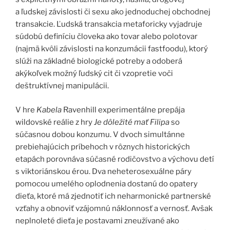
a ľudskej závislosti či sexu ako jednoduchej obchodnej
transakcie. Ľudská transakcia metaforicky vyjadruje
súdobú definíciu človeka ako tovar alebo polotovar
(najmä kvôli závislosti na konzumácii fastfoodu), ktorý
slúži na základné biologické potreby a odoberá
akýkoľvek možný ľudský cit či vzopretie voči
deštruktívnej manipulácii.
V hre
Kabela
Ravenhill experimentálne prepája
wildovské reálie z hry
Je dôležité mať Filipa
so
súčasnou dobou konzumu. V dvoch simultánne
prebiehajúcich príbehoch v rôznych historických
etapách porovnáva súčasné rodičovstvo a výchovu detí
s viktoriánskou érou. Dva neheterosexuálne páry
pomocou umelého oplodnenia dostanú do opatery
dieťa, ktoré má zjednotiť ich neharmonické partnerské
vzťahy a obnoviť vzájomnú náklonnosť a vernosť. Avšak
neplnoleté dieťa je postavami zneužívané ako