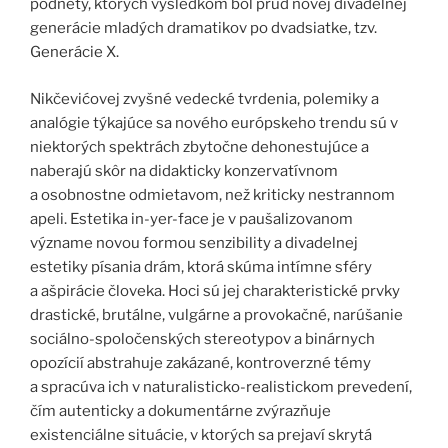
podnety, ktorých výsledkom bol prúd novej divadelnej
generácie mladých dramatikov po dvadsiatke, tzv.
Generácie X.
Nikčevićovej zvyšné vedecké tvrdenia, polemiky a
analógie týkajúce sa nového európskeho trendu sú v
niektorých spektrách zbytočne dehonestujúce a
naberajú skôr na didakticky konzervatívnom
a osobnostne odmietavom, než kriticky nestrannom
apeli. Estetika in-yer-face je v paušalizovanom
význame novou formou senzibility a divadelnej
estetiky písania drám, ktorá skúma intímne sféry
a ašpirácie človeka. Hoci sú jej charakteristické prvky
drastické, brutálne, vulgárne a provokačné, narúšanie
sociálno-spoločenských stereotypov a binárnych
opozícií abstrahuje zakázané, kontroverzné témy
a spracúva ich v naturalisticko-realistickom prevedení,
čím autenticky a dokumentárne zvýrazňuje
existenciálne situácie, v ktorých sa prejaví skrytá