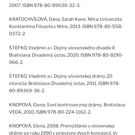
2007. ISBN 978-80-89030-32-3.
KRATOCHVÍLOVÁ, Dana.
Sarah Kane
. Nitra: Univerzita
Konštantína Filozofa v Nitre, 2013. ISBN 978-80-558-
0372-2.
ŠTEFKO, Vladimír a i.
Dejiny slovenského divadla II
.
Bratislava: Divadelný ústav, 2020. ISBN 978-80-8190-
066-2.
ŠTEFKO, Vladimír a i.
Dejiny slovenskej drámy 20.
storočia
. Bratislava: Divadelný ústav, 2011. ISBN 978-
80-89369-36-2.
KNOPOVÁ, Elena.
Svet kontroverznej drámy
. Bratislava:
VEDA, 2010. ISBN 978-80-224-1162-2.
KNOPOVÁ, Elena. 2008.
Premýšľanie o slovenskej
dráme po roku 1990 v priestore dvoch koncepcií
. In: