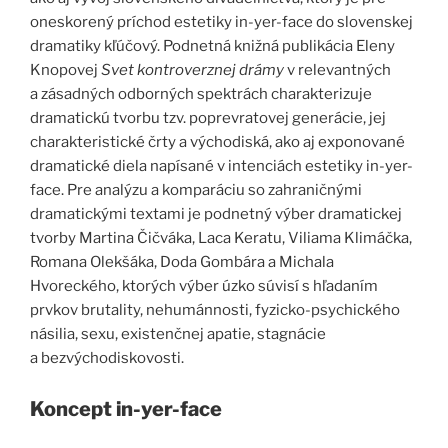
oneskorený príchod estetiky in-yer-face do slovenskej
dramatiky kľúčový. Podnetná knižná publikácia Eleny
Knopovej
Svet kontroverznej drámy
v relevantných
a zásadných odborných spektrách charakterizuje
dramatickú tvorbu tzv. poprevratovej generácie, jej
charakteristické črty a východiská, ako aj exponované
dramatické diela napísané v intenciách estetiky in-yer-
face. Pre analýzu a komparáciu so zahraničnými
dramatickými textami je podnetný výber dramatickej
tvorby Martina Čičváka, Laca Keratu, Viliama Klimáčka,
Romana Olekšáka, Doda Gombára a Michala
Hvoreckého, ktorých výber úzko súvisí s hľadaním
prvkov brutality, nehumánnosti, fyzicko-psychického
násilia, sexu, existenčnej apatie, stagnácie
a bezvýchodiskovosti.
Koncept in-yer-face