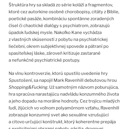
Štruktúra hry sa skladá zo série koláží a fragmentov,
ktoré cez autorkine osobné chorobopisy, citáty z Biblie,
poetické pasáže, kombináciu spontánne zoradených
čísel či chaotické dialógy s psychiatrom, zobrazujú
úpadok ľudskej mysle. Nakoľko Kane vychádza
z vlastných skúseností z pobytu na psychiatrickej
liečebni, okrem subjektívnej spovede a pátraní po
spasiteľskej láske, zároveň kritizuje zastarané
a nefunkčné psychiatrické postupy.
Na vlnu kontroverzie, ktorú spustilo uvedenie hry
Spustošení
, sa napojil Mark Ravenhill debutovou hrou
Shopping&Fucking
. Už samotným názvom poburujúca,
hra spracúva narastajúcu nadvládu konzumného života
a jeho dopadu na morálne hodnoty. Cez trojicu mladých
ľudí, žijúcich vo voľnom polyamórnom vzťahu, Ravenhill
zobrazuje konzumný svet ako sexuálne vzrušujúci
a citovo určujúci konštrukt, ktorý koherentne prepája
s explicitnými obrazmi nahoty, násilia, drogovej