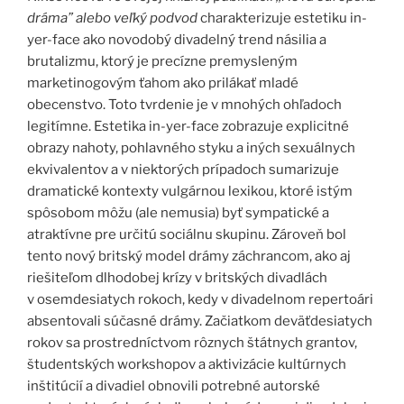
dráma” alebo veľký podvod
charakterizuje estetiku in-
yer-face ako novodobý divadelný trend násilia a
brutalizmu, ktorý je precízne premysleným
marketinogovým ťahom ako prilákať mladé
obecenstvo. Toto tvrdenie je v mnohých ohľadoch
legitímne. Estetika in-yer-face zobrazuje explicitné
obrazy nahoty, pohlavného styku a iných sexuálnych
ekvivalentov a v niektorých prípadoch sumarizuje
dramatické kontexty vulgárnou lexikou, ktoré istým
spôsobom môžu (ale nemusia) byť sympatické a
atraktívne pre určitú sociálnu skupinu. Zároveň bol
tento nový britský model drámy záchrancom, ako aj
riešiteľom dlhodobej krízy v britských divadlách
v osemdesiatych rokoch, kedy v divadelnom repertoári
absentovali súčasné drámy. Začiatkom deväťdesiatych
rokov sa prostredníctvom rôznych štátnych grantov,
študentských workshopov a aktivizácie kultúrnych
inštitúcií a divadiel obnovili potrebné autorské