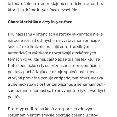
je teda účelnou a smerodajnou estetickou črtou, bez
ktorej sa dráma in-yer-face nezaobíde.
Charakteristika a črty in-yer-face
Hru napísanú v intenciách estetiky in-yer-face nie je
náročné rozlíšiť od iných – na vystavanom princípe
šoku až extrémizmu pracujú autori so silným
autentickým zážitkom a rozprávajú o zakázaných
témach vo vulgárnej, často až sexuálnej lexike. Pre
tieto špecifické črty sú príznačnou reprezentáciou
postavy pochádzajúce z okraja spoločnosti, medzi
ktorými prevažne panuje antipatia, cynizmus, ľudská
a chemická závislosť, antagonizmus a nehumánnosť –
samozrejme, nemusí sa to nevyhnutne týkať všetkých
postáv.
Prototyp antihrdinu koná v rozpore so zdravým
rozumom, v istom zmysle pociťuje absenciu citov