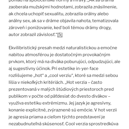
zaoberala mužskými hodnotami, zobrazila znásilnenie,
ak chcela uchopiť sexualitu, zobrazila orálny alebo
análny sex, ak sa v dráme objavila nahota, tematizovala
zároveň i ponižovanie, keď boli témou drámy drogy,
autor zobrazil závislosť.“
[5]
Ekvilibristický presah medzi naturalistickou a emočne
nabitou atmosférou je dostatočným provokačným
prvkom, ktorý má na diváka poburujúci, odpudzujúci, ale
aj sugestívny účinok. Pri estetike in-yer-face
rozlišujeme ,,hot“ a ,,cool verziu“, ktoré sa medzi sebou
líšia v niekoľkých kritériách. ,,Hot verzia – často
prezentovaná v malých štúdiových priestoroch pred
publikom v počte od päťdesiat do dvesto divákov –
využíva estetiku extrémizmu. Jej jazyk je agresívny,
konanie explicitné, zvýraznené sú emócie. V hot verzii
je agresia priama a cieľom týchto predstavení je
nezabudnuteľná skúsenosť. Cool verzia sprostredkúva