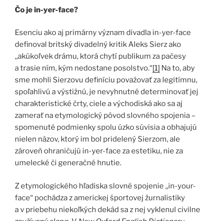
Čo je in-yer-face?
Esenciu ako aj primárny význam divadla in-yer-face
definoval britský divadelný kritik Aleks Sierz ako
,,akúkoľvek drámu, ktorá chytí publikum za pačesy
a trasie ním, kým nedostane posolstvo.“
[1]
Na to, aby
sme mohli Sierzovu definíciu považovať za legitímnu,
spoľahlivú a výstižnú, je nevyhnutné determinovať jej
charakteristické črty, ciele a východiská ako sa aj
zamerať na etymologický pôvod slovného spojenia –
spomenuté podmienky spolu úzko súvisia a obhajujú
nielen názov, ktorý im bol pridelený Sierzom, ale
zároveň ohraničujú in-yer-face za estetiku, nie za
umelecké či generačné hnutie.
Z etymologického hľadiska slovné spojenie ,,in-your-
face“ pochádza z americkej športovej žurnalistiky
a v priebehu niekoľkých dekád sa z nej vyklenul civilne