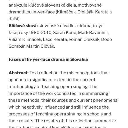
analyzuje kľúčové slovenské diela, motivované
dramatikou in-yer-face (Klimáček, Olekšák, Kerata a
ďalší).
Kľúčové slová:
slovenské divadlo a dráma, in-yer-
face, roky 1980-2010, Sarah Kane, Mark Ravenhill,
Viliam Klimáček, Laco Kerata, Roman Olekšák, Dodo
Gombár, Martin Čičvák.
Faces of In-yer-face drama in Slovakia
Abstract
:
Text reflect on the misconceptions that
appear to a significant extent in the current
methodology of teaching opera singing. The
importance of the work consisted in summarizing
these methods, their sources and current phenomena,
which negatively influenced and still influence the
processes of teaching opera singing in schools and
their results. The results of this reflection summarize
the author’s acquired knowledge and experience