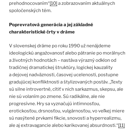
prehodnocovaním“
[10]
a zobrazovaním aktuálnych
spoločenských tém.
Poprevratová generácia a jej základné
charakteristické črty v dráme
V slovenskej dráme po roku 1990 už nenájdeme
ideologickú angažovanosť alebo pátranie po morálnych
a životných hodnotách – nastáva výrazný odklon od
tradičnej dramatickej štruktúry, logickej kauzality
a dejovej nadväznosti, časovej ucelenosti, postupne
gradujúcej konfliktnosti a štylizovaných postáv. ,,Texty
sú silne introvertné, cítiť v nich sarkazmus, skepsu, ale
nie sú volaním po zmene. Sú radikálne, ale nie
progresívne. Hry sa vyznačujú intímnosťou,
erotickosťou, drsnosťou, vulgárnosťou, vo veľkej miere
sú nasýtené prvkami fikcie, snovosti a hyperrealizmu,
ale aj extravagancie alebo karikovanej absurdnosti.“
[11]