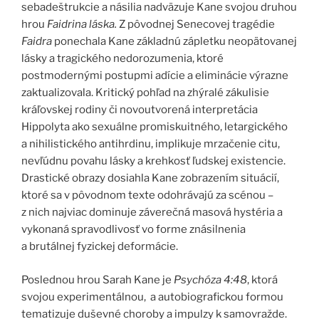
sebadeštrukcie a násilia nadväzuje Kane svojou druhou
hrou
Faidrina láska.
Z pôvodnej Senecovej tragédie
Faidra
ponechala Kane základnú zápletku neopätovanej
lásky a tragického nedorozumenia, ktoré
postmodernými postupmi adície a eliminácie výrazne
zaktualizovala. Kritický pohľad na zhýralé zákulisie
kráľovskej rodiny či novoutvorená interpretácia
Hippolyta ako sexuálne promiskuitného, letargického
a nihilistického antihrdinu, implikuje mrzačenie citu,
nevľúdnu povahu lásky a krehkosť ľudskej existencie.
Drastické obrazy dosiahla Kane zobrazením situácií,
ktoré sa v pôvodnom texte odohrávajú za scénou –
z nich najviac dominuje záverečná masová hystéria a
vykonaná spravodlivosť vo forme znásilnenia
a brutálnej fyzickej deformácie.
Poslednou hrou Sarah Kane je
Psychóza 4:48
, ktorá
svojou experimentálnou, a autobiografickou formou
tematizuje duševné choroby a impulzy k samovražde.