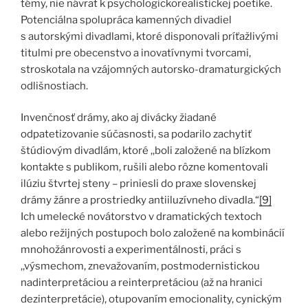
témy, nie návrat k psychologickorealistickej poetike.
Potenciálna spolupráca kamenných divadiel
s autorskými divadlami, ktoré disponovali príťažlivými
titulmi pre obecenstvo a inovatívnymi tvorcami,
stroskotala na vzájomných autorsko-dramaturgických
odlišnostiach.
Invenčnosť drámy, ako aj divácky žiadané
odpatetizovanie súčasnosti, sa podarilo zachytiť
štúdiovým divadlám, ktoré ,,boli založené na blízkom
kontakte s publikom, rušili alebo rôzne komentovali
ilúziu štvrtej steny – priniesli do praxe slovenskej
drámy žánre a prostriedky antiiluzívneho divadla.“
[9]
Ich umelecké novátorstvo v dramatických textoch
alebo režijných postupoch bolo založené na kombinácií
mnohožánrovosti a experimentálnosti, práci s
,,výsmechom, znevažovaním, postmodernistickou
nadinterpretáciou a reinterpretáciou (až na hranici
dezinterpretácie), otupovaním emocionality, cynickým