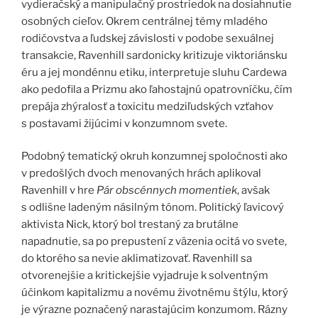
vydieračský a manipulačný prostriedok na dosiahnutie
osobných cieľov. Okrem centrálnej témy mladého
rodičovstva a ľudskej závislosti v podobe sexuálnej
transakcie, Ravenhill sardonicky kritizuje viktoriánsku
éru a jej mondénnu etiku, interpretuje sluhu Cardewa
ako pedofila a Prizmu ako ľahostajnú opatrovníčku, čím
prepája zhýralosť a toxicitu medziľudských vzťahov
s postavami žijúcimi v konzumnom svete.
Podobný tematický okruh konzumnej spoločnosti ako
v predošlých dvoch menovaných hrách aplikoval
Ravenhill v hre
Pár obscénnych momentiek
, avšak
s odlišne ladeným násilným tónom. Politický ľavicový
aktivista Nick, ktorý bol trestaný za brutálne
napadnutie, sa po prepustení z väzenia ocitá vo svete,
do ktorého sa nevie aklimatizovať. Ravenhill sa
otvorenejšie a kritickejšie vyjadruje k solventným
účinkom kapitalizmu a novému životnému štýlu, ktorý
je výrazne poznačený narastajúcim konzumom. Rázny