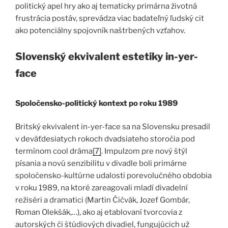
politický apel hry ako aj tematicky primárna životná
frustrácia postáv, sprevádza viac badateľný ľudský cit
ako potenciálny spojovník naštrbených vzťahov.
Slovenský ekvivalent estetiky in-yer-
face
Spoločensko-politický kontext po roku 1989
Britský ekvivalent in-yer-face sa na Slovensku presadil
v deväťdesiatych rokoch dvadsiateho storočia pod
termínom cool dráma
[7]
. Impulzom pre nový štýl
písania a novú senzibilitu v divadle boli primárne
spoločensko-kultúrne udalosti porevolučného obdobia
v roku 1989, na ktoré zareagovali mladí divadelní
režiséri a dramatici (Martin Čičvák, Jozef Gombár,
Roman Olekšák,…), ako aj etablovaní tvorcovia z
autorských či štúdiových divadiel, fungujúcich už