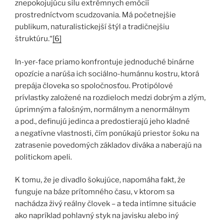
znepokojujúcu silu extrémnych emócií
prostredníctvom scudzovania. Má početnejšie
publikum, naturalistickejší štýl a tradičnejšiu
štruktúru.“
[6]
In-yer-face priamo konfrontuje jednoduché binárne
opozície a narúša ich sociálno-humánnu kostru, ktorá
prepája človeka so spoločnosťou. Protipólové
prívlastky založené na rozdieloch medzi dobrým a zlým,
úprimným a falošným, normálnym a nenormálnym
a pod., definujú jedinca a predostierajú jeho kladné
a negatívne vlastnosti, čím ponúkajú priestor šoku na
zatrasenie povedomých základov diváka a naberajú na
politickom apeli.
K tomu, že je divadlo šokujúce, napomáha fakt, že
funguje na báze prítomného času, v ktorom sa
nachádza živý reálny človek – a teda intímne situácie
ako napríklad pohlavný styk na javisku alebo iný