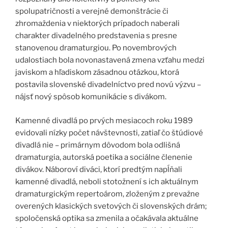
spolupatričnosti a verejné demonštrácie či
zhromaždenia v niektorých prípadoch naberali
charakter divadelného predstavenia s presne
stanovenou dramaturgiou. Po novembrových
udalostiach bola novonastavená zmena vzťahu medzi
javiskom a hľadiskom zásadnou otázkou, ktorá
postavila slovenské divadelníctvo pred novú výzvu –
nájsť nový spôsob komunikácie s divákom.
Kamenné divadlá po prvých mesiacoch roku 1989
evidovali nízky počet návštevnosti, zatiaľ čo štúdiové
divadlá nie – primárnym dôvodom bola odlišná
dramaturgia, autorská poetika a sociálne členenie
divákov. Náboroví diváci, ktorí predtým napĺňali
kamenné divadlá, neboli stotožnení s ich aktuálnym
dramaturgickým repertoárom, zloženým z prevažne
overených klasických svetových či slovenských drám;
spoločenská optika sa zmenila a očakávala aktuálne