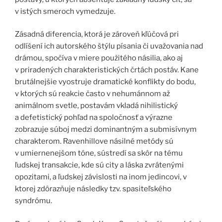
v istých smeroch vymedzuje.
Zásadná diferencia, ktorá je zároveň kľúčová pri
odlíšení ich autorského štýlu písania či uvažovania nad
drámou, spočíva v miere použitého násilia, ako aj
v priradených charakteristických črtách postáv. Kane
brutálnejšie vyostruje dramatické konflikty do bodu,
v ktorých sú reakcie často v nehumánnom až
animálnom svetle, postavám vkladá nihilistický
a defetistický pohľad na spoločnosť a výrazne
zobrazuje súboj medzi dominantným a submisívnym
charakterom. Ravenhillove násilné metódy sú
v umiernenejšom tóne, sústredí sa skôr na tému
ľudskej transakcie, kde sú city a láska zvrátenými
opozitami, a ľudskej závislosti na inom jedincovi, v
ktorej zdôrazňuje následky tzv. spasiteľského
syndrómu.