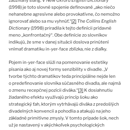
zaužívaný slang. V
New Oxford English Dictionary
(1998) je toto slovné spojenie definované ,,ako niečo
nehanebne agresívne alebo provokatívne, čo nemožno
ignorovať alebo sa mu vyhnúť.“
[2]
The Collins English
Dictionary
(1998) priradila k tejto definícii prídavné
meno ,,konfrontačný“. Obe definície zo slovníkov
indikujú, že sme v danej situácii doslova prinútení
vnímať dramatiku in-yer-face zblízka, nie z diaľky.
Pojem in-yer-face slúži na pomenovanie estetiky
písania ako aj novej formy senzibility v divadle. ,,V
tvorbe týchto dramatikov teda principiálne nejde len
o predefinovanie slovníka súčasného divadla, ale najmä
o zmenu recepčnej pozícii diváka.“
[3]
K dosiahnutiu
žiadaného efektu využívajú princíp šoku ako
strategický ťah, ktorým vytrhávajú diváka z predošlých
divadelných konvencií a pohodlia a atakujú na jeho
základné primitívne zmysly. V tomto prípade šok, nech
už je nastavený v akýchkoľvek psychologických