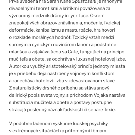
Prvá uvedená hra Sarah Kane
Spustošení
je mnohými
divadelnými teoretikmi a kritikmi považovaná za
významný medzník drámy in-yer-face. Okrem
znepokojivých obrazov znásilnenia, močenia, fyzickej
deformácie, kanibalizmu a masturbácie, hra hovorí
o rozklade morálnych hodnôt. Toxický vzťah medzi
surovým a cynickým novinárom Ianom a podstatne
mladšou a zajakávajúcou sa Cate, fungujúci na princípe
mučiteľa a obete, sa odohráva v luxusnej hotelovej izbe.
Autorkou využitý aristotelovský princíp jednoty miesta
je v priebehu deja naštrbený vojnovým konfliktom
a zanecháva hotelovú izbu v zdevastovanom stave.
Z naturalisticky drsného príbehu sa stáva snový
delirický popis sveta vojny, s príchodom Vojaka nastáva
substitúcia mučiteľa a obete a postavy postupne
strácajú posledný náznak ľudskosti či sebareflexie.
V podobne ladenom výskume ľudskej psychiky
v extrémnych situáciách a prítomnými témami