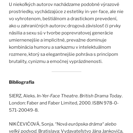
U niekoľkých autorov nachádzame podobné výrazové
prostriedky, vychádzajúce z estetiky in-yer-face, ale nie
vo vyhrotenom, beštiálnom a drastickom prevedení,
ako u zahraničných autorov; drogová závislosť či prvky
násilia a sexu sú v tvorbe poprevratovej generácie
umiernenejšie a implicitné, prevažne dominuje
kombinácia humoru a sarkazmu v intelektuálnom
rozmere, ktorý sa elegantnejšie pohráva s princípom
brutality, cynizmu a emočnej vyprázdnenosti.
Bibliografia
SIERZ, Aleks.
In-Yer-Face Theatre. British Drama Today
.
London: Faber and Faber Limited, 2000. ISBN 978-0-
571-20049-8.
NIKČEVIĆOVÁ, Sonja.
“Nová európska dráma“ alebo
veľký podvod.
Bratislava: Vydavateľstvo Jána Jankoviča,