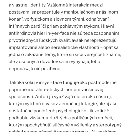
a vlastnej identity. Vzájomná interakcia medzi
postavami sa prezentuje v manipulačnom a násilnom
konaní, vo fyzickom a slovnom týraní, odhaľovaní
intímnych partií či priam pohlavným stykom. Hlavní
antihrdinovia hier in-yer-face nie sú teda zosobnením
prvotriednych ľudských kvalít, avšak nereprezentujú
implantované alebo nerealistické vlastnosti – opäť sa
jedná o zakázané témy, ktoré sú síce verejnosti známe,
ale z osobných dôvodov sa im vyhýbajú, lebo
neprinášajú nič pozitívne.
Taktika šoku v in-yer-face funguje ako postmoderné
popretie morálno-etických noriem väčšinovej
spoločnosti. Autori ju využívajú nielen ako nástroj,
ktorým vytrhnú divákov z emočnej letargie, ale aj ako
dostatočne podložené psychologicko-filozofické
podhubie výskumu zložitých a potláčaných emócií,
ktorým spochybňujú súčasné myšlienky a stereotypný
pohľad na spoločenské normy a mravy. ,,Ak sa dráma