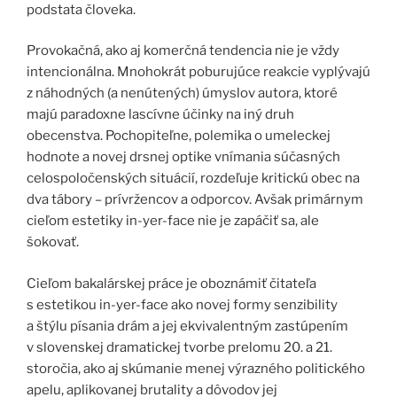
podstata človeka.
Provokačná, ako aj komerčná tendencia nie je vždy
intencionálna. Mnohokrát poburujúce reakcie vyplývajú
z náhodných (a nenútených) úmyslov autora, ktoré
majú paradoxne lascívne účinky na iný druh
obecenstva. Pochopiteľne, polemika o umeleckej
hodnote a novej drsnej optike vnímania súčasných
celospoločenských situácií, rozdeľuje kritickú obec na
dva tábory – prívržencov a odporcov. Avšak primárnym
cieľom estetiky in-yer-face nie je zapáčiť sa, ale
šokovať.
Cieľom bakalárskej práce je oboznámiť čitateľa
s estetikou in-yer-face ako novej formy senzibility
a štýlu písania drám a jej ekvivalentným zastúpením
v slovenskej dramatickej tvorbe prelomu 20. a 21.
storočia, ako aj skúmanie menej výrazného politického
apelu, aplikovanej brutality a dôvodov jej