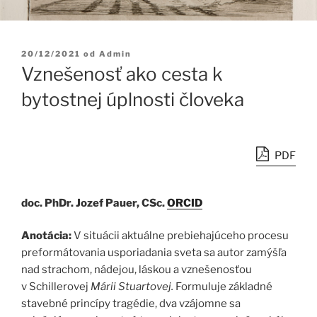
Publikované
20/12/2021
od
Admin
Vznešenosť ako cesta k
bytostnej úplnosti človeka
PDF
doc. PhDr. Jozef Pauer, CSc.
ORCID
Anotácia:
V situácii aktuálne prebiehajúceho procesu
preformátovania usporiadania sveta sa autor zamýšľa
nad strachom, nádejou, láskou a vznešenosťou
v Schillerovej
Márii Stuartovej.
Formuluje základné
stavebné princípy tragédie, dva vzájomne sa