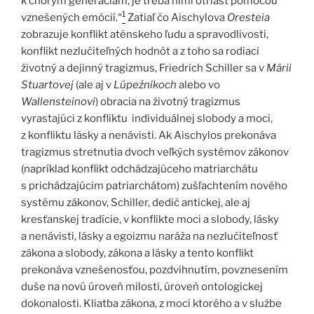
k chorým generáciám, je treba nimi otriasť pomocou
1
vznešených emócií.“
Zatiaľ čo Aischylova
Oresteia
zobrazuje konflikt aténskeho ľudu a spravodlivosti,
konflikt nezlučiteľných hodnôt a z toho sa rodiaci
životný a dejinný tragizmus, Friedrich Schiller sa v
Márii
Stuartovej
(ale aj v
Lúpežníkoch
alebo vo
Wallensteinovi
) obracia na životný tragizmus
vyrastajúci z konfliktu individuálnej slobody a moci,
z konfliktu lásky a nenávisti. Ak Aischylos prekonáva
tragizmus stretnutia dvoch veľkých systémov zákonov
(napríklad konflikt odchádzajúceho matriarchátu
s prichádzajúcim patriarchátom) zušľachtením nového
systému zákonov, Schiller, dedič antickej, ale aj
kresťanskej tradície, v konflikte moci a slobody, lásky
a nenávisti, lásky a egoizmu naráža na nezlučiteľnosť
zákona a slobody, zákona a lásky a tento konflikt
prekonáva vznešenosťou, pozdvihnutím, povznesením
duše na novú úroveň milosti, úroveň ontologickej
dokonalosti. Kliatba zákona, z moci ktorého a v službe