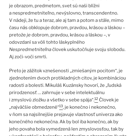
je obrazom, predmetom, svet sú naši blížni
a nespredmetniteľno, nevýslovno, transcendentno.
V nádeji, že tu a teraz, ale aj tam a potom a stále, mimo
času nás obklopuje dobrom, pravdou, krásou a láskou –
pretože
je
dobrom, pravdou, krásou a láskou –, v
odovzdaní sa vôli tohto láskyplného
Nespredmetniteľna
človek uskutočňuje svoju slobodu.
Aj zoči-voči smrti.
Preto je zážitok vznešenosti „zmiešaným pocitom“, je
zjednotením dvoch protikladných citov, je kombináciou
radosti a bolesti. Mikuláš Kuzánsky hovorí, že „ľudská
prirodzenosť … zahrnuje v sebe intelektuálnu
12
i zmyslovú zložku a všetko v sebe spája“.
Človek je
13
„najväčšie obmedzené“
, je konečno i nekonečno,
v ňom sa najsilnejšie prejavuje vlastnosť univerza ako
konečného nekonečna. Ak by bol iba konečno, ak by
jeho povaha bola vymedzená len zmyslovosťou, tak by