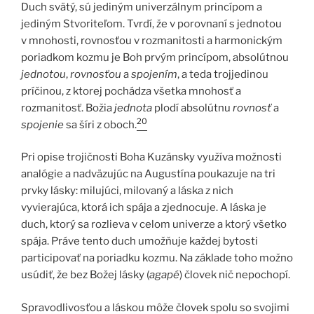
Duch svätý, sú jediným univerzálnym princípom a
jediným Stvoriteľom. Tvrdí, že v porovnaní s jednotou
v mnohosti, rovnosťou v rozmanitosti a harmonickým
poriadkom kozmu je Boh prvým princípom, absolútnou
jednotou
,
rovnosťou
a
spojením
, a teda trojjedinou
príčinou, z ktorej pochádza všetka mnohosť a
rozmanitosť. Božia
jednota
plodí absolútnu
rovnosť
a
20
spojenie
sa šíri z oboch.
Pri opise trojičnosti Boha Kuzánsky využíva možnosti
analógie a nadväzujúc na Augustína poukazuje na tri
prvky lásky: milujúci, milovaný a láska z nich
vyvierajúca, ktorá ich spája a zjednocuje. A láska je
duch, ktorý sa rozlieva v celom univerze a ktorý všetko
spája. Práve tento duch umožňuje každej bytosti
participovať na poriadku kozmu. Na základe toho možno
usúdiť, že bez Božej lásky (
agapé
) človek nič nepochopí.
Spravodlivosťou a láskou môže človek spolu so svojimi