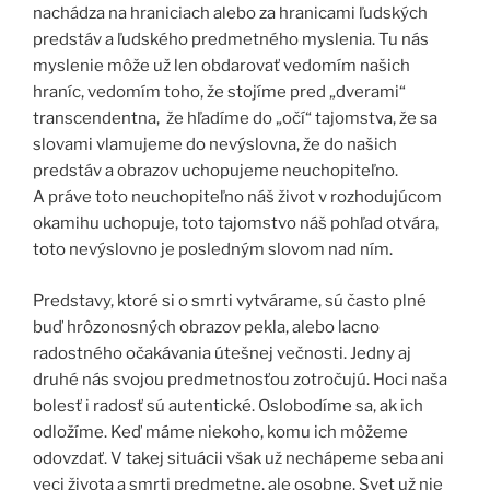
nachádza na hraniciach alebo za hranicami ľudských
predstáv a ľudského predmetného myslenia. Tu nás
myslenie môže už len obdarovať vedomím našich
hraníc, vedomím toho, že stojíme pred „dverami“
transcendentna, že hľadíme do „očí“ tajomstva, že sa
slovami vlamujeme do nevýslovna, že do našich
predstáv a obrazov uchopujeme neuchopiteľno.
A práve toto neuchopiteľno náš život v rozhodujúcom
okamihu uchopuje, toto tajomstvo náš pohľad otvára,
toto nevýslovno je posledným slovom nad ním.
Predstavy, ktoré si o smrti vytvárame, sú často plné
buď hrôzonosných obrazov pekla, alebo lacno
radostného očakávania útešnej večnosti. Jedny aj
druhé nás svojou predmetnosťou zotročujú. Hoci naša
bolesť i radosť sú autentické. Oslobodíme sa, ak ich
odložíme. Keď máme niekoho, komu ich môžeme
odovzdať. V takej situácii však už nechápeme seba ani
veci života a smrti predmetne, ale osobne. Svet už nie