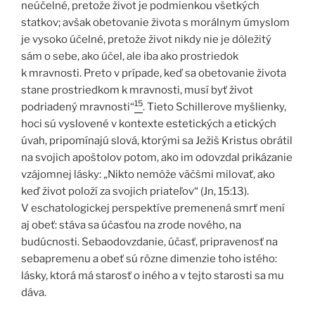
neúčelné, pretože život je podmienkou všetkých
statkov; avšak obetovanie života s morálnym úmyslom
je vysoko účelné, pretože život nikdy nie je dôležitý
sám o sebe, ako účel, ale iba ako prostriedok
k mravnosti. Preto v prípade, keď sa obetovanie života
stane prostriedkom k mravnosti, musí byť život
15
podriadený mravnosti“
. Tieto Schillerove myšlienky,
hoci sú vyslovené v kontexte estetických a etických
úvah, pripomínajú slová, ktorými sa Ježiš Kristus obrátil
na svojich apoštolov potom, ako im odovzdal prikázanie
vzájomnej lásky: „Nikto nemôže väčšmi milovať, ako
keď život položí za svojich priateľov“ (Jn, 15:13).
V eschatologickej perspektíve premenená smrť mení
aj obeť: stáva sa účasťou na zrode nového, na
budúcnosti. Sebaodovzdanie, účasť, pripravenosť na
sebapremenu a obeť sú rôzne dimenzie toho istého:
lásky, ktorá má starosť o iného a v tejto starosti sa mu
dáva.