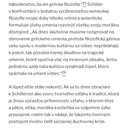
25
náboženstvo, ba ani grécka filozofia.“
Schiller
v konfrontácii s bohatou vycibrenosťou nemeckej
filozofie svojej doby hlboko vníma a autenticky
formuluje úlohu umenia rozvinúť všetku svoju morálnu
dôstojnoť. „Ak dnes skutočne musíme rezignovať na
obnovenie gréckeho umenia, pretože filozofický génius
veku spolu s modernou kultúrou sa vôbec neprikláňajú
k poézii, tak pôsobia menej škodlivo na tragické
umenie, ktoré spočíva viac na mravnom obsahu. Jemu
jedinému azda naša kultúra vynahradí lúpež, ktorú
26
spáchala na umení vôbec.“
A lúpež ešte stále nekončí. Ak sa tu dnes obraciam
k Schillerovi ako vzoru tvorivého vzťahu k tradícii, ktorá
je živou súčasťou prítomnosti, vzťahu, v ktorom étos
a pátos, etika, morálka a estetika sú vzájomne úzko
prepojené, robím tak v nádeji, že takýmto tvorivým
postojom možno čeliť súčasnej duchovnej kríze.