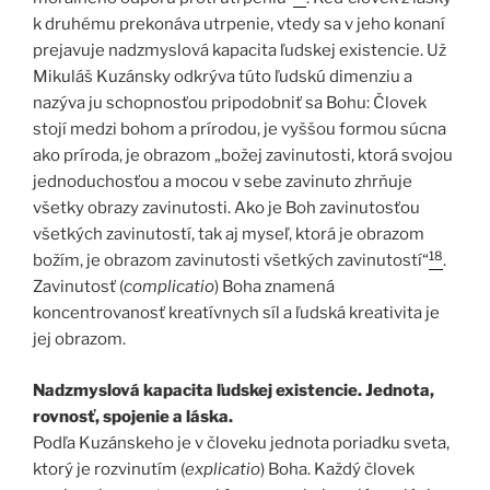
k druhému prekonáva utrpenie, vtedy sa v jeho konaní
prejavuje nadzmyslová kapacita ľudskej existencie. Už
Mikuláš Kuzánsky odkrýva túto ľudskú dimenziu a
nazýva ju schopnosťou pripodobniť sa Bohu: Človek
stojí medzi bohom a prírodou, je vyššou formou súcna
ako príroda, je obrazom „božej zavinutosti, ktorá svojou
jednoduchosťou a mocou v sebe zavinuto zhrňuje
všetky obrazy zavinutosti. Ako je Boh zavinutosťou
všetkých zavinutostí, tak aj myseľ, ktorá je obrazom
18
božím, je obrazom zavinutosti všetkých zavinutostí“
.
Zavinutosť (
complicatio
) Boha znamená
koncentrovanosť kreatívnych síl a ľudská kreativita je
jej obrazom.
Nadzmyslová kapacita ľudskej existencie. Jednota,
rovnosť, spojenie a láska.
Podľa Kuzánskeho je v človeku jednota poriadku sveta,
ktorý je rozvinutím (
explicatio
) Boha. Každý človek