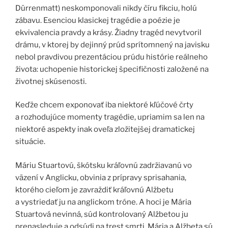
Dürrenmatt) neskomponovali nikdy číru fikciu, holú
zábavu. Esenciou klasickej tragédie a poézie je
ekvivalencia pravdy a krásy. Žiadny tragéd nevytvoril
drámu, v ktorej by dejinný prúd sprítomnený na javisku
nebol pravdivou prezentáciou prúdu histórie reálneho
života: uchopenie historickej špecifičnosti založené na
životnej skúsenosti.
Keďže chcem exponovať iba niektoré kľúčové črty
a rozhodujúce momenty tragédie, upriamim sa len na
niektoré aspekty inak oveľa zložitejšej dramatickej
situácie.
Máriu Stuartovú, škótsku kráľovnú zadržiavanú vo
väzení v Anglicku, obvinia z prípravy sprisahania,
ktorého cieľom je zavraždiť kráľovnú Alžbetu
a vystriedať ju na anglickom tróne. A hoci je Mária
Stuartová nevinná, súd kontrolovaný Alžbetou ju
prenasleduje a odsúdi na trest smrti. Mária a Alžbeta sú