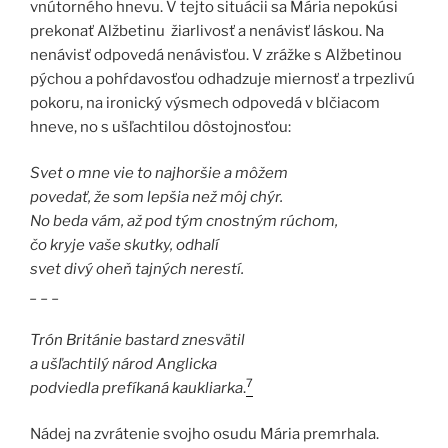
vnútorného hnevu. V tejto situácii sa Mária nepokúsi
prekonať Alžbetinu žiarlivosť a nenávisť láskou. Na
nenávisť odpovedá nenávisťou. V zrážke s Alžbetinou
pýchou a pohŕdavosťou odhadzuje miernosť a trpezlivú
pokoru, na ironický výsmech odpovedá v blčiacom
hneve, no s ušľachtilou dôstojnosťou:
Svet o mne vie to najhoršie a môžem
povedať, že som lepšia než môj chýr.
No beda vám, až pod tým cnostným rúchom,
čo kryje vaše skutky, odhalí
svet divý oheň tajných nerestí.
_ _ _
Trón Británie bastard znesvätil
a ušľachtilý národ Anglicka
7
podviedla prefíkaná kaukliarka
.
Nádej na zvrátenie svojho osudu Mária premrhala.