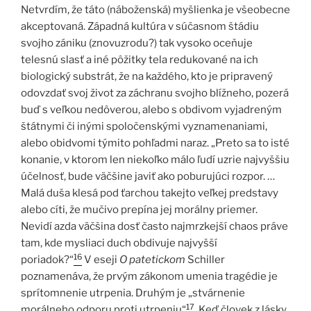
Netvrdím, že táto (náboženská) myšlienka je všeobecne
akceptovaná. Západná kultúra v súčasnom štádiu
svojho zániku (znovuzrodu?) tak vysoko oceňuje
telesnú slasť a iné pôžitky tela redukované na ich
biologický substrát, že na každého, kto je pripravený
odovzdať svoj život za záchranu svojho blížneho, pozerá
buď s veľkou nedôverou, alebo s obdivom vyjadreným
štátnymi či inými spoločenskými vyznamenaniami,
alebo obidvomi týmito pohľadmi naraz. „Preto sa to isté
konanie, v ktorom len niekoľko málo ľudí uzrie najvyššiu
účelnosť, bude väčšine javiť ako poburujúci rozpor. …
Malá duša klesá pod ťarchou takejto veľkej predstavy
alebo cíti, že mučivo prepína jej morálny priemer.
Nevidí azda väčšina dosť často najmrzkejší chaos práve
tam, kde mysliaci duch obdivuje najvyšší
16
poriadok?“
V eseji
O patetickom
Schiller
poznamenáva, že prvým zákonom umenia tragédie je
sprítomnenie utrpenia. Druhým je „stvárnenie
17
morálneho odporu proti utrpeniu“
. Keď človek z lásky