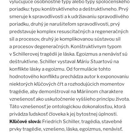
vylučujúce osobnostné typy alebo typy spoločenského
poriadku: typu konštruktívneho a deštruktívneho. Prvý
smeruje k spravodlivosti a k udržiavaniu spravodlivého
poriadku, druhý je narušiteľom spravodlivosti, prvý
predstavuje komplex resuscitačných a regeneračných
síl a procesov, druhý je komplikovanou sústavou síl
a procesov degeneračných. Konštruktívnym typom
v Schillerovej tragédii je láska. Egoizmus a nenávisť sú
deštruktívne. Schiller vystaval
Máriu Stuartovú
na
konflikte lásky a egoizmu. Od formulácie tohto
hodnotového konfliktu prechádza autor k exponovaniu
niektorých kľúčových čŕt a rozhodujúcich momentov
tragédie, aby demonštroval na Máriinom charaktere
vznešenosť ako uskutočnenie vyššieho princípu života.
Táto vznešenosť je ontologickou dokonalosťou, ktorá
privádza ľudskosť človeka k jej bytostnej úplnosti.
Kľúčové slová:
Friedrich Schiller, tragédia, stavebné
prvky tragédie, vznešeno, láska, egoizmus, nenávisť.