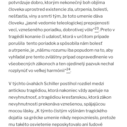
potvrdzuje dobro, ktorým nekonečný boh objíma
človeka uprostred existencie zla, utrpenia, bolesti,
nešťastia, viny a smrti tým, že toto umenie dáva
človeku „jasné vedomie teleologickej prepojenosti
23
vecí, vznešeného poriadku, dobrotivej vôle“
. Preto v
tragédii konanie či udalosť, ktorá v určitom prípade
porušila tento poriadok a spôsobila nám bolesť
a utrpenie, je „nášmu rozumu iba popudom na to, aby
vyhľadal pre tento zvláštny prípad ospravedlnenie vo
všeobecných zákonoch a ten ojedinelý pazvuk nechal
24
rozplynúť vo veľkej harmónii“
.
V týchto úvahách Schiller postihol rozdiel medzi
antickou tragédiou, ktorá nakoniec vždy apeluje na
nevyhnutnosť, a tragédiou kresťanskou, ktorá zákon
nevyhnutnosti prekonáva vznešenou, spájajúcou
mocou lásky. „K týmto čistým výšinám tragického
dojatia sa grécke umenie nikdy nepovznieslo, pretože
mu takéto osvietenie neposkytovalo ani ľudové