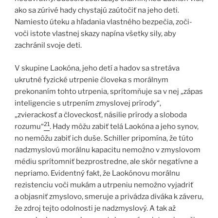
ako sa zúrivé hady chystajú zaútočiť na jeho deti.
Namiesto úteku a hľadania vlastného bezpečia, zoči-
voči istote vlastnej skazy napína všetky sily, aby
zachránil svoje deti.
V skupine Laokóna, jeho detí a hadov sa stretáva
ukrutné fyzické utrpenie človeka s morálnym
prekonaním tohto utrpenia, sprítomňuje sa v nej „zápas
inteligencie s utrpením zmyslovej prírody“,
„zvierackosť a človeckosť, násilie prírody a sloboda
21
rozumu“
. Hady môžu zabiť telá Laokóna a jeho synov,
no nemôžu zabiť ich duše. Schiller pripomína, že túto
nadzmyslovú morálnu kapacitu nemožno v zmyslovom
médiu sprítomniť bezprostredne, ale skôr negatívne a
nepriamo. Evidentný fakt, že Laokónovu morálnu
rezistenciu voči mukám a utrpeniu nemožno vyjadriť
a objasniť zmyslovo, smeruje a privádza diváka k záveru,
že zdroj tejto odolnosti je nadzmyslový. A tak až