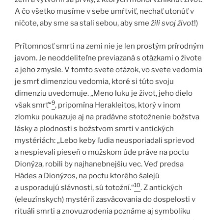
A čo všetko musíme v sebe umŕtviť, nechať utonúť v
ničote, aby sme sa stali sebou, aby sme
žili svoj život
!)
Prítomnosť smrti na zemi nie je len prostým prírodným
javom. Je neoddeliteľne previazaná s otázkami o živote
a jeho zmysle. V tomto svete otázok, vo svete vedomia
je smrť dimenziou vedomia, ktoré si túto svoju
dimenziu uvedomuje. „Meno luku je život, jeho dielo
9
však smrť“
, pripomína Herakleitos, ktorý v inom
zlomku poukazuje aj na pradávne stotožnenie božstva
lásky a plodnosti s božstvom smrti v antických
mystériách: „Lebo keby ľudia neusporiadali sprievod
a nespievali pieseň o mužskom úde práve na poctu
Dionýza, robili by najhanebnejšiu vec. Veď predsa
Hádes a Dionýzos, na poctu ktorého šalejú
10
a usporadujú slávnosti, sú totožní.“
. Z antických
(eleuzínskych) mystérií zasväcovania do dospelosti v
rituáli smrti a znovuzrodenia poznáme aj symboliku