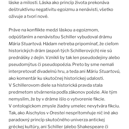
láske a milosti. Láska ako princíp života prekonáva
deštruktívnu negativitu egoizmu a nenávisti, všetko
oživuje a tvorí nové.
Práve na konflikte medzi láskou a egoizmom,
odpúšťaním a nenávisťou Schiller vybudoval drámu
Mária Stuartová.
Hádam netreba pripomínať, že cieľom
historických drám (aspoň tých Schillerových) nie sú
prednášky z dejín. Vznikli by tak len pseudodejiny alebo
pseudomýtus či pseudopoézia. Preto by sme nemali
interpretovať divadelnú hru, a teda ani
Máriu Stuartovú,
ako komentár ku skutočnej historickej udalosti.
V Schillerovom diele sa historická pravda stala
predmetom stvárnenia podľa zákonov poézie. Ale tým
nemyslím, že by v dráme išlo o vytvorenie fikcie.
V ontologickom zmysle žiadny umelec nevytvára fikciu.
Tak, ako Aischylos v
Orestei
nesprítomňuje nič iné ako
paradoxný princíp skutočného univerza antickej
gréckej kultúry, ani Schiller (alebo Shakespeare či