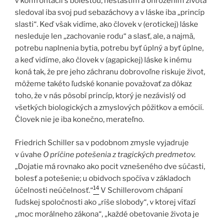
v konfrontácii s bolesťou, nešťastím a ohrozením života
sledoval iba svoj pud sebazáchovy a v láske iba „princíp
slasti“. Keď však vidíme, ako človek v (erotickej) láske
nesleduje len „zachovanie rodu“ a slasť, ale, a najmä,
potrebu naplnenia bytia, potrebu byť úplný a byť úplne,
a keď vidíme, ako človek v (agapickej) láske k inému
koná tak, že pre jeho záchranu dobrovoľne riskuje život,
môžeme takéto ľudské konanie považovať za dôkaz
toho, že v nás pôsobí princíp, ktorý je nezávislý od
všetkých biologických a zmyslových pôžitkov a emócií.
Človek nie je iba konečno, merateľno.
Friedrich Schiller sa v podobnom zmysle vyjadruje
v úvahe
O príčine potešenia z tragických predmetov.
„Dojatie má rovnako ako pocit vznešeného dve súčasti,
bolesť a potešenie; u obidvoch spočíva v základoch
14
účelnosti neúčelnosť.“
V Schillerovom chápaní
ľudskej spoločnosti ako „ríše slobody“, v ktorej víťazí
„moc morálneho zákona“, „každé obetovanie života je