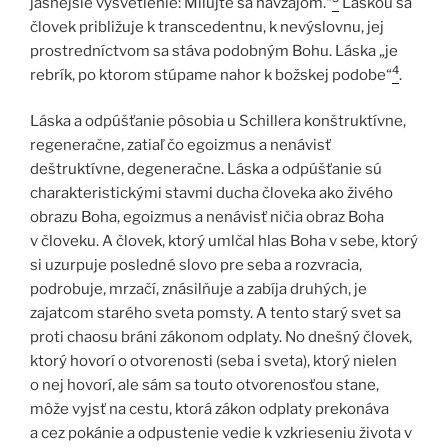
jasnejšie vysvetlenie: Milujte sa navzájom.“
Láskou sa
človek približuje k transcedentnu, k nevýslovnu, jej
prostredníctvom sa stáva podobným Bohu. Láska „je
4
rebrík, po ktorom stúpame nahor k božskej podobe“
.
Láska a odpúšťanie pôsobia u Schillera konštruktívne,
regeneračne, zatiaľ čo egoizmus a nenávisť
deštruktívne, degeneračne. Láska a odpúšťanie sú
charakteristickými stavmi ducha človeka ako živého
obrazu Boha, egoizmus a nenávisť ničia obraz Boha
v človeku. A človek, ktorý umlčal hlas Boha v sebe, ktorý
si uzurpuje posledné slovo pre seba a rozvracia,
podrobuje, mrzačí, znásilňuje a zabíja druhých, je
zajatcom starého sveta pomsty. A tento starý svet sa
proti chaosu bráni zákonom odplaty. No dnešný človek,
ktorý hovorí o otvorenosti (seba i sveta), ktorý nielen
o nej hovorí, ale sám sa touto otvorenosťou stane,
môže vyjsť na cestu, ktorá zákon odplaty prekonáva
a cez pokánie a odpustenie vedie k vzkrieseniu života v