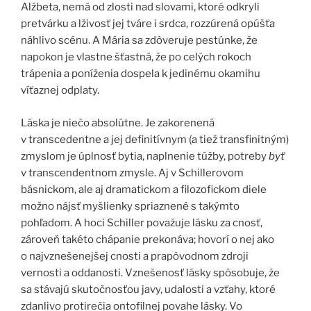
Alžbeta, nemá od zlosti nad slovami, ktoré odkryli
pretvárku a lživosť jej tváre i srdca, rozzúrená opúšťa
náhlivo scénu. A Mária sa zdôveruje pestúnke, že
napokon je vlastne šťastná, že po celých rokoch
trápenia a poníženia dospela k jedinému okamihu
víťaznej odplaty.
Láska je niečo absolútne. Je zakorenená
v transcedentne a jej definitívnym (a tiež transfinitným)
zmyslom je úplnosť bytia, naplnenie túžby, potreby
byť
v transcendentnom zmysle. Aj v Schillerovom
básnickom, ale aj dramatickom a filozofickom diele
možno nájsť myšlienky spriaznené s takýmto
pohľadom. A hoci Schiller považuje lásku za cnosť,
zároveň takéto chápanie prekonáva; hovorí o nej ako
o najvznešenejšej cnosti a prapôvodnom zdroji
vernosti a oddanosti. Vznešenosť lásky spôsobuje, že
sa stávajú skutočnosťou javy, udalosti a vzťahy, ktoré
zdanlivo protirečia ontofilnej povahe lásky. Vo