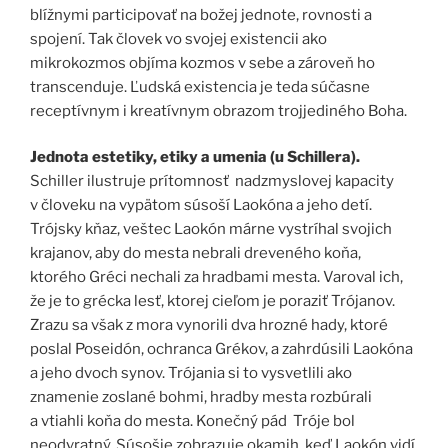
blížnymi participovať na božej jednote, rovnosti a
spojení. Tak človek vo svojej existencii ako
mikrokozmos objíma kozmos v sebe a zároveň ho
transcenduje. Ľudská existencia je teda súčasne
receptívnym i kreatívnym obrazom trojjediného Boha.
Jednota estetiky, etiky a umenia (u Schillera).
Schiller ilustruje prítomnosť nadzmyslovej kapacity
v človeku na vypätom súsoší Laokóna a jeho detí.
Trójsky kňaz, veštec Laokón márne vystríhal svojich
krajanov, aby do mesta nebrali dreveného koňa,
ktorého Gréci nechali za hradbami mesta. Varoval ich,
že je to grécka lesť, ktorej cieľom je poraziť Trójanov.
Zrazu sa však z mora vynorili dva hrozné hady, ktoré
poslal Poseidón, ochranca Grékov, a zahrdúsili Laokóna
a jeho dvoch synov. Trójania si to vysvetlili ako
znamenie zoslané bohmi, hradby mesta rozbúrali
a vtiahli koňa do mesta. Konečný pád Tróje bol
neodvratný. Súsošie zobrazuje okamih, keď Laokón vidí,