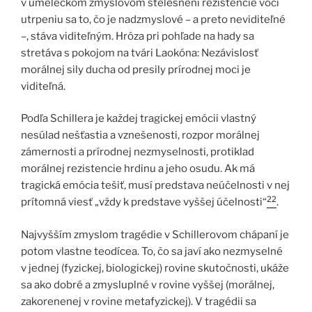
v umeleckom zmyslovom stelesnení rezistencie voči
utrpeniu sa to, čo je nadzmyslové – a preto neviditeľné
–, stáva viditeľným. Hrôza pri pohľade na hady sa
stretáva s pokojom na tvári Laokóna: Nezávislosť
morálnej sily ducha od presily prírodnej moci je
viditeľná.
Podľa Schillera je každej tragickej emócii vlastný
nesúlad nešťastia a vznešenosti, rozpor morálnej
zámernosti a prírodnej nezmyselnosti, protiklad
morálnej rezistencie hrdinu a jeho osudu. Ak má
tragická emócia tešiť, musí predstava neúčelnosti v nej
22
prítomná viesť „vždy k predstave vyššej účelnosti“
.
Najvyšším zmyslom tragédie v Schillerovom chápaní je
potom vlastne teodícea. To, čo sa javí ako nezmyselné
v jednej (fyzickej, biologickej) rovine skutočnosti, ukáže
sa ako dobré a zmysluplné v rovine vyššej (morálnej,
zakorenenej v rovine metafyzickej). V tragédii sa