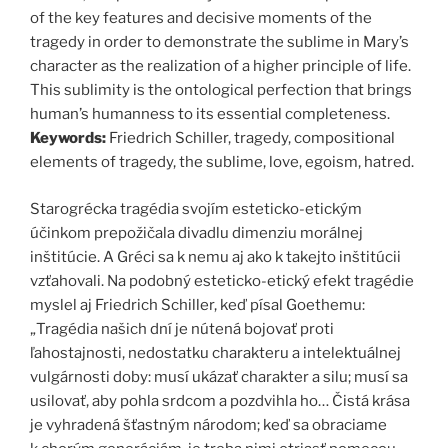
of the key features and decisive moments of the
tragedy in order to demonstrate the sublime in Mary’s
character as the realization of a higher principle of life.
This sublimity is the ontological perfection that brings
human’s humanness to its essential completeness.
Keywords:
Friedrich Schiller, tragedy, compositional
elements of tragedy, the sublime, love, egoism, hatred.
Starogrécka tragédia svojím esteticko-etickým
účinkom prepožičala divadlu dimenziu morálnej
inštitúcie. A Gréci sa k nemu aj ako k takejto inštitúcii
vzťahovali. Na podobný esteticko-etický efekt tragédie
myslel aj Friedrich Schiller, keď písal Goethemu:
„Tragédia našich dní je nútená bojovať proti
ľahostajnosti, nedostatku charakteru a intelektuálnej
vulgárnosti doby: musí ukázať charakter a silu; musí sa
usilovať, aby pohla srdcom a pozdvihla ho… Čistá krása
je vyhradená šťastným národom; keď sa obraciame