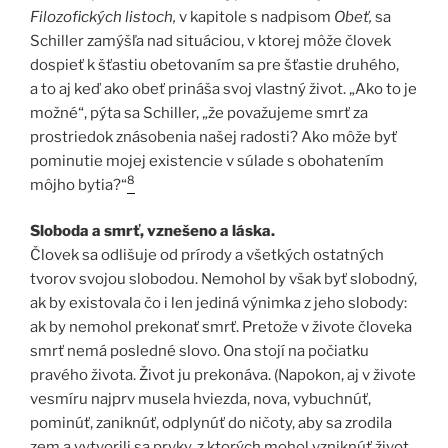
Filozofických listoch,
v kapitole s nadpisom
Obeť,
sa
Schiller zamýšľa nad situáciou, v ktorej môže človek
dospieť k šťastiu obetovaním sa pre šťastie druhého,
a to aj keď ako obeť prináša svoj vlastný život. „Ako to je
možné“, pýta sa Schiller, „že považujeme smrť za
prostriedok znásobenia našej radosti? Ako môže byť
pominutie mojej existencie v súlade s obohatením
8
môjho bytia?“
Sloboda a smrť, vznešeno a láska.
Človek sa odlišuje od prírody a všetkých ostatných
tvorov svojou slobodou. Nemohol by však byť slobodný,
ak by existovala čo i len jediná výnimka z jeho slobody:
ak by nemohol prekonať smrť. Pretože v živote človeka
smrť nemá posledné slovo. Ona stojí na počiatku
pravého života. Život ju prekonáva. (Napokon, aj v živote
vesmíru najprv musela hviezda, nova, vybuchnúť,
pominúť, zaniknúť, odplynúť do ničoty, aby sa zrodila
zem a vytvorili sa prvky, z ktorých mohol vzniknúť život.