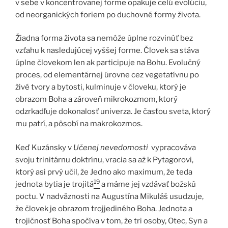
v sebe v koncentrovanej forme opakuje celú evolúciu,
od neorganických foriem po duchovné formy života.
Žiadna forma života sa nemôže úplne rozvinúť bez
vzťahu k nasledujúcej vyššej forme. Človek sa stáva
úplne človekom len ak participuje na Bohu. Evolučný
proces, od elementárnej úrovne cez vegetatívnu po
živé tvory a bytosti, kulminuje v človeku, ktorý je
obrazom Boha a zároveň mikrokozmom, ktorý
odzrkadľuje dokonalosť univerza. Je časťou sveta, ktorý
mu patrí, a pôsobí na makrokozmos.
Keď Kuzánsky v
Učenej nevedomosti
vypracováva
svoju trinitárnu doktrínu, vracia sa až k Pytagorovi,
ktorý asi prvý učil, že Jedno ako maximum, že teda
19
jednota bytia je trojitá
a máme jej vzdávať božskú
poctu. V nadväznosti na Augustína Mikuláš usudzuje,
že človek je obrazom trojjediného Boha. Jednota a
trojičnosť Boha spočíva v tom, že tri osoby, Otec, Syn a