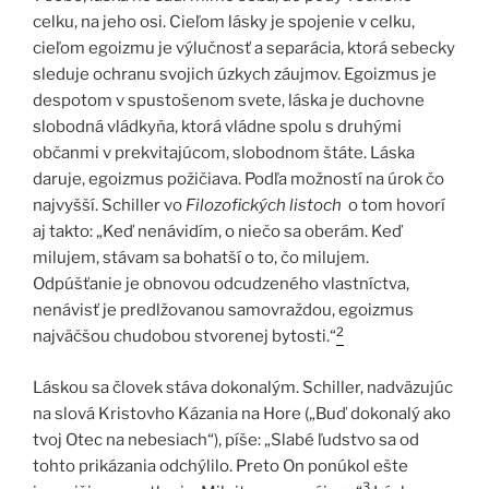
celku, na jeho osi. Cieľom lásky je spojenie v celku,
cieľom egoizmu je výlučnosť a separácia, ktorá sebecky
sleduje ochranu svojich úzkych záujmov. Egoizmus je
despotom v spustošenom svete, láska je duchovne
slobodná vládkyňa, ktorá vládne spolu s druhými
občanmi v prekvitajúcom, slobodnom štáte. Láska
daruje, egoizmus požičiava. Podľa možností na úrok čo
najvyšší. Schiller vo
Filozofických listoch
o tom hovorí
aj takto: „Keď nenávidím, o niečo sa oberám. Keď
milujem, stávam sa bohatší o to, čo milujem.
Odpúšťanie je obnovou odcudzeného vlastníctva,
nenávisť je predlžovanou samovraždou, egoizmus
2
najväčšou chudobou stvorenej bytosti.“
Láskou sa človek stáva dokonalým. Schiller, nadväzujúc
na slová Kristovho Kázania na Hore („Buď dokonalý ako
tvoj Otec na nebesiach“), píše: „Slabé ľudstvo sa od
tohto prikázania odchýlilo. Preto On ponúkol ešte
3