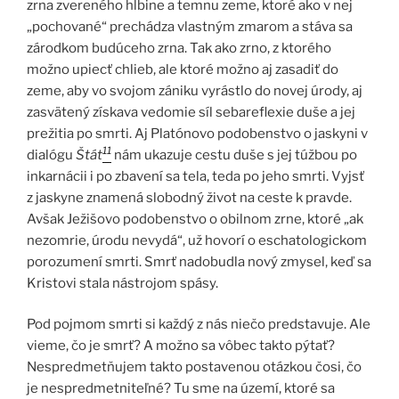
zrna zvereného hlbine a temnu zeme, ktoré ako v nej
„pochované“ prechádza vlastným zmarom a stáva sa
zárodkom budúceho zrna. Tak ako zrno, z ktorého
možno upiecť chlieb, ale ktoré možno aj zasadiť do
zeme, aby vo svojom zániku vyrástlo do novej úrody, aj
zasvätený získava vedomie síl sebareflexie duše a jej
prežitia po smrti. Aj Platónovo podobenstvo o jaskyni v
11
dialógu
Štát
nám ukazuje cestu duše s jej túžbou po
inkarnácii i po zbavení sa tela, teda po jeho smrti. Vyjsť
z jaskyne znamená slobodný život na ceste k pravde.
Avšak Ježišovo podobenstvo o obilnom zrne, ktoré „ak
nezomrie, úrodu nevydá“, už hovorí o eschatologickom
porozumení smrti. Smrť nadobudla nový zmysel, keď sa
Kristovi stala nástrojom spásy.
Pod pojmom smrti si každý z nás niečo predstavuje. Ale
vieme, čo je smrť? A možno sa vôbec takto pýtať?
Nespredmetňujem takto postavenou otázkou čosi, čo
je nespredmetniteľné? Tu sme na území, ktoré sa