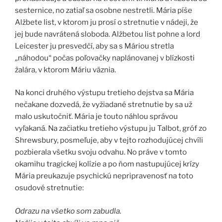
sesternice, no zatiaľ sa osobne nestretli. Mária píše
Alžbete list, v ktorom ju prosí o stretnutie v nádeji, že
jej bude navrátená sloboda. Alžbetou list pohne a lord
Leicester ju presvedčí, aby sa s Máriou stretla
„náhodou“ počas poľovačky naplánovanej v blízkosti
žalára, v ktorom Máriu väznia.
Na konci druhého výstupu tretieho dejstva sa Mária
nečakane dozvedá, že vyžiadané stretnutie by sa už
malo uskutočniť. Mária je touto náhlou správou
vyľakaná. Na začiatku tretieho výstupu ju Talbot, gróf zo
Shrewsbury, posmeľuje, aby v tejto rozhodujúcej chvíli
pozbierala všetku svoju odvahu. No práve v tomto
okamihu tragickej kolízie a po ňom nastupujúcej krízy
Mária preukazuje psychickú nepripravenosť na toto
osudové stretnutie:
Odrazu na všetko som zabudla.