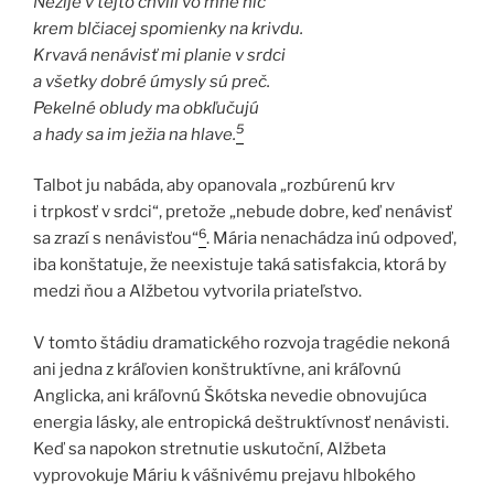
Nežije v tejto chvíli vo mne nič
krem blčiacej spomienky na krivdu.
Krvavá nenávisť mi planie v srdci
a všetky dobré úmysly sú preč.
Pekelné obludy ma obkľučujú
5
a hady sa im ježia na hlave.
Talbot ju nabáda, aby opanovala „rozbúrenú krv
i trpkosť v srdci“, pretože „nebude dobre, keď nenávisť
6
sa zrazí s nenávisťou“
. Mária nenachádza inú odpoveď,
iba konštatuje, že neexistuje taká satisfakcia, ktorá by
medzi ňou a Alžbetou vytvorila priateľstvo.
V tomto štádiu dramatického rozvoja tragédie nekoná
ani jedna z kráľovien konštruktívne, ani kráľovnú
Anglicka, ani kráľovnú Škótska nevedie obnovujúca
energia lásky, ale entropická deštruktívnosť nenávisti.
Keď sa napokon stretnutie uskutoční, Alžbeta
vyprovokuje Máriu k vášnivému prejavu hlbokého