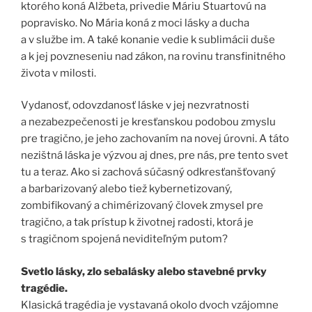
ktorého koná Alžbeta, privedie Máriu Stuartovú na
popravisko. No Mária koná z moci lásky a ducha
a v službe im. A také konanie vedie k sublimácii duše
a k jej povzneseniu nad zákon, na rovinu transfinitného
života v milosti.
Vydanosť, odovzdanosť láske v jej nezvratnosti
a nezabezpečenosti je kresťanskou podobou zmyslu
pre tragično, je jeho zachovaním na novej úrovni. A táto
nezištná láska je výzvou aj dnes, pre nás, pre tento svet
tu a teraz. Ako si zachová súčasný odkresťanšťovaný
a barbarizovaný alebo tiež kybernetizovaný,
zombifikovaný a chimérizovaný človek zmysel pre
tragično, a tak prístup k životnej radosti, ktorá je
s tragičnom spojená neviditeľným putom?
Svetlo lásky, zlo sebalásky alebo stavebné prvky
tragédie.
Klasická tragédia je vystavaná okolo dvoch vzájomne