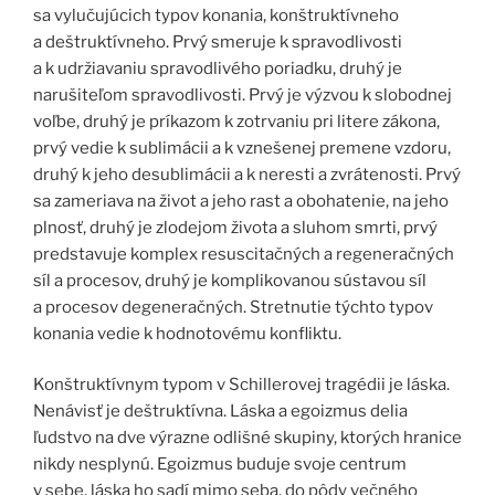
sa vylučujúcich typov konania, konštruktívneho
a deštruktívneho. Prvý smeruje k spravodlivosti
a k udržiavaniu spravodlivého poriadku, druhý je
narušiteľom spravodlivosti. Prvý je výzvou k slobodnej
voľbe, druhý je príkazom k zotrvaniu pri litere zákona,
prvý vedie k sublimácii a k vznešenej premene vzdoru,
druhý k jeho desublimácii a k neresti a zvrátenosti. Prvý
sa zameriava na život a jeho rast a obohatenie, na jeho
plnosť, druhý je zlodejom života a sluhom smrti, prvý
predstavuje komplex resuscitačných a regeneračných
síl a procesov, druhý je komplikovanou sústavou síl
a procesov degeneračných. Stretnutie týchto typov
konania vedie k hodnotovému konfliktu.
Konštruktívnym typom v Schillerovej tragédii je láska.
Nenávisť je deštruktívna. Láska a egoizmus delia
ľudstvo na dve výrazne odlišné skupiny, ktorých hranice
nikdy nesplynú. Egoizmus buduje svoje centrum
v sebe, láska ho sadí mimo seba, do pôdy večného