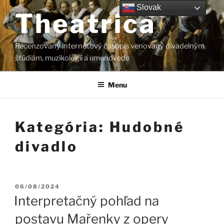
Prejsť
Slovak
Theatrica
na
obsah
Recenzovaný internetový časopis venovaný divadelným
štúdiám, muzikológii a umenovede
Menu
Kategória:
Hudobné
divadlo
Publikované
06/08/2024
Interpretačný pohľad na
postavu Mařenky z opery