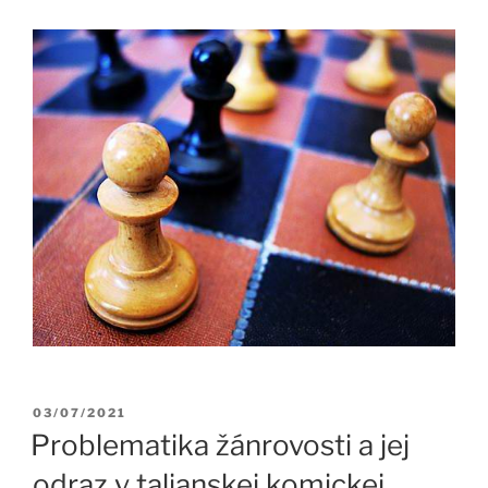
Publikované
03/07/2021
Problematika žánrovosti a jej
odraz v talianskej komickej